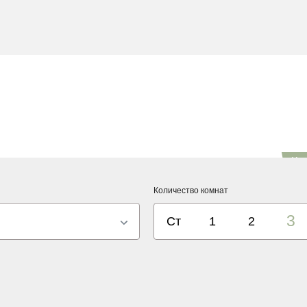
2
Студии
от 28 м
Цена по запросу
2
1 комн.
от 38.5 м
Цена по запросу
2
2 комн.
от 56.4 м
Цена по запросу
2
3 комн.
от 72.3 м
Цена по запросу
2
4 комн.
от 113.4 м
Цена по запросу
Ко
1
Количество комнат
3
Ст
1
2