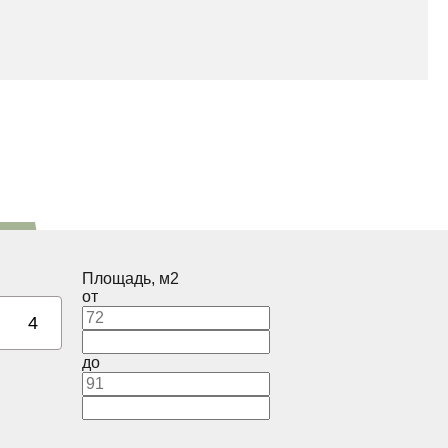
рпус
Площадь, м2
от
4
до