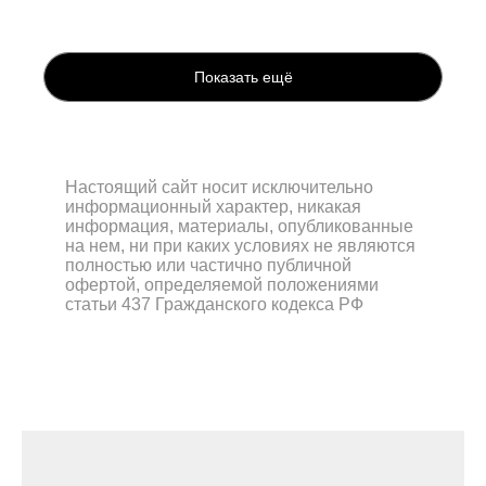
Показать ещё
Настоящий сайт носит исключительно
информационный характер, никакая
информация, материалы, опубликованные
на нем, ни при каких условиях не являются
полностью или частично публичной
офертой, определяемой положениями
статьи 437 Гражданского кодекса РФ