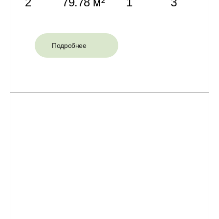
2
79.78 м²
1
3
Подробнее