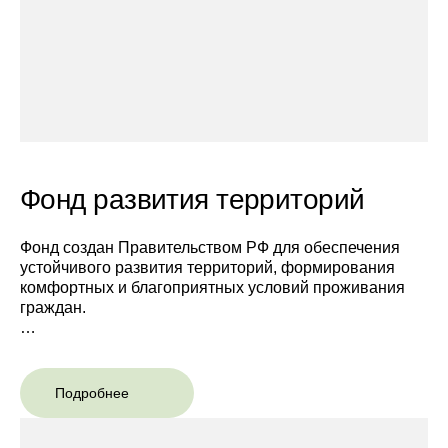
Фонд развития территорий
Фонд создан Правительством РФ для обеспечения
устойчивого развития территорий, формирования
комфортных и благоприятных условий проживания
граждан.
В 2022 году Фонд приступил к предоставлению
финансовой поддержки для переселения граждан из
жилья, признанного аварийным с 1 января 2017 года
Подробнее
до 1 января 2022 года, субъектам РФ, досрочно
завершившим реализацию федерального проекта.