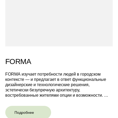
FORMA
FORMA изучает потребности людей в городском
контексте — и предлагает в ответ функциональные
дизайнерские и технологические решения,
эстетически безупречную архитектуру,
востребованные жителями опции и возможности.
В проектах FORMA нет лишнего или случайного —
каждый штрих продуман, каждый элемент оправдан.
Подробнее
Именно так создаётся гармония, которую вы будете