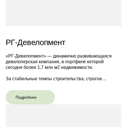
РГ-Девелопмент
«РГ-Девелопмент» — динамично развивающаяся
девелоперская компания, в портфеле которой
сегодня более 1,7 млн м2 недвижимости.
За стабильные темпы строительства, строгое
соблюдение сроков и качественные характеристики
объектов компания «РГ-Девелопмент» неоднократно
удостаивалась наград в профессиональных конкурсах
Подробнее
и премиях. Компания входит в ТОП-20 крупнейших
застройщиков по объему введенной недвижимости в
Москве по данным ЕРЗ, в ТОП-10 по скорости
строительства и обладает высоким результатом по
своевременности ввода недвижимости в срок.