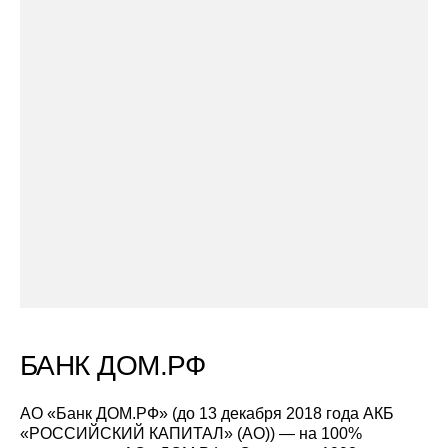
проектам холдинга Capital Group признание в
профессиональной и архитектурной среде.
В портфеле компании – 9 млн кв. м реализованных,
строящихся и проектируемых объектов. Capital Group
– признанный лидер в области строительства жилья
класса бизнес, элит и премиум, а также высотного
строительства. Среди знаковых проектов компании –
«Лица», «Небо», «Легенда Цветного», «Mon Cher»,
«Город Столиц», «ОКО», «Кутузовский 12», «Capital
Towers», «The Book», «White Khamovniki», проект
редевелопмента на территории Бадаевского
пивоваренного завода, первый в России отель
Mandarin Oriental Hotel, Москва и первые в стране
жилые брендированные резиденции
БАНК ДОМ.РФ
АО «Банк ДОМ.РФ» (до 13 декабря 2018 года АКБ
«РОССИЙСКИЙ КАПИТАЛ» (АО)) — на 100%