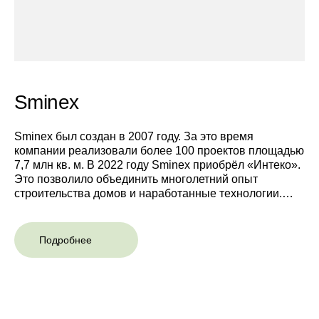
Sminex
Sminex был создан в 2007 году. За это время
компании реализовали более 100 проектов площадью
7,7 млн кв. м. В 2022 году Sminex приобрёл «Интеко».
Это позволило объединить многолетний опыт
строительства домов и наработанные технологии.
Теперь Sminex применяет свой подход к созданию
самой комфортной и престижной среды в новых
проектах своего портфеля.
Подробнее