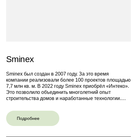
учреждений.Перейти к разделу «#Россия»
Sminex
Sminex был создан в 2007 году. За это время
компании реализовали более 100 проектов площадью
7,7 млн кв. м. В 2022 году Sminex приобрёл «Интеко».
Это позволило объединить многолетний опыт
строительства домов и наработанные технологии.
Теперь Sminex применяет свой подход к созданию
самой комфортной и престижной среды в новых
проектах своего портфеля.
Подробнее