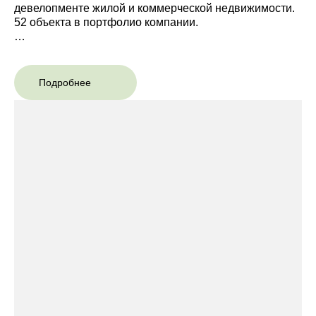
девелопменте жилой и коммерческой недвижимости.
52 объекта в портфолио компании.
16 000 семей живет в домах MR Group. 30% клиентов
покупают недвижимость в проектах по рекомендации
друзей/
Подробнее