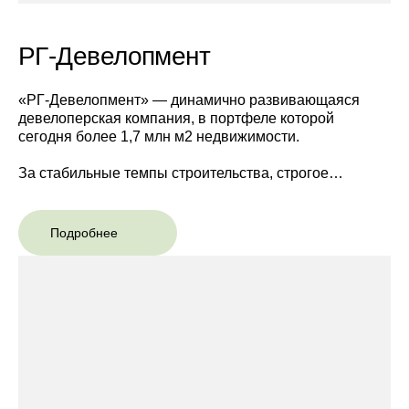
РГ-Девелопмент
«РГ-Девелопмент» — динамично развивающаяся
девелоперская компания, в портфеле которой
сегодня более 1,7 млн м2 недвижимости.
За стабильные темпы строительства, строгое
соблюдение сроков и качественные характеристики
объектов компания «РГ-Девелопмент» неоднократно
удостаивалась наград в профессиональных конкурсах
Подробнее
и премиях. Компания входит в ТОП-20 крупнейших
застройщиков по объему введенной недвижимости в
Москве по данным ЕРЗ, в ТОП-10 по скорости
строительства и обладает высоким результатом по
своевременности ввода недвижимости в срок.