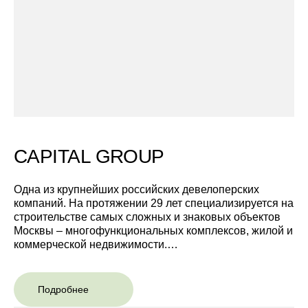
CAPITAL GROUP
Одна из крупнейших российских девелоперских
компаний. На протяжении 29 лет специализируется на
строительстве самых сложных и знаковых объектов
Москвы – многофункциональных комплексов, жилой и
коммерческой недвижимости.
Профессиональная экспертиза высокого профиля,
накопленный опыт, использование качественных и
Подробнее
современных технологий обеспечили строительным