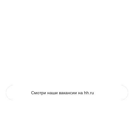
Ищем специалистов в
нашу команду
Выберите, где бы вы хотели быть нам полезны
Смотри наши вакансии на hh.ru