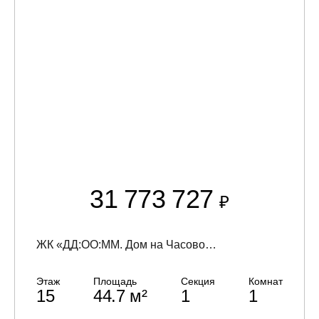
31 773 727
₽
ЖК «ДД:OO:MM. Дом на Часовой» (DD:OO:MM)
Этаж
Площадь
Секция
Комнат
15
44.7 м²
1
1