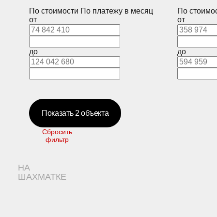
По стоимости
По платежу в месяц
По стоимо
от
от
до
до
Показать
2
объекта
Сбросить
фильтр
НА
ШАХМАТКЕ