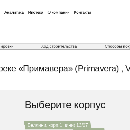
ь
Аналитика
Ипотека
О компании
Контакты
нировки
Ход строительства
Способы пок
еке «Примавера» (Primavera) , Vi
Выберите корпус
Беллини, корп.3
Беллини, корп.6
Беллини, корп.5
Примавера (Беллини) 13/07
Беллини, корп.4
Беллини, корп.2
Беллини, корп.1