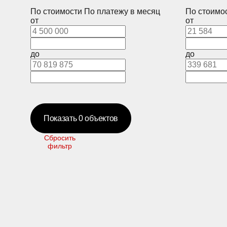
По стоимости
По платежу в месяц
По стоимо
от
от
до
до
Показать
0
объектов
Сбросить
фильтр