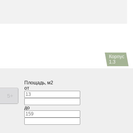
Корпус
1.3
Площадь, м2
от
5+
до
пус
Корпус
1.2