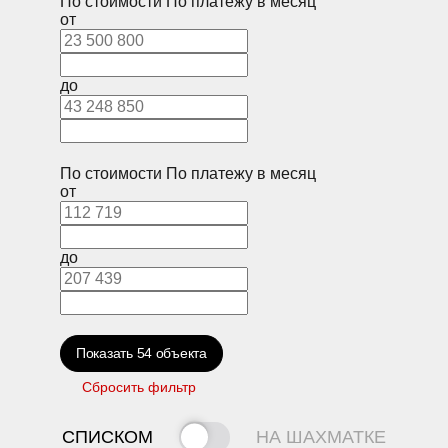
По стоимости
По платежу в месяц
от
до
По стоимости
По платежу в месяц
от
до
Показать
54
объекта
Сбросить фильтр
СПИСКОМ
НА ШАХМАТКЕ