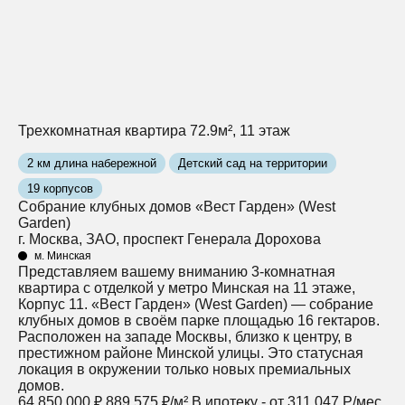
Трехкомнатная квартира 72.9м², 11 этаж
2 км длина набережной
Детский сад на территории
19 корпусов
Собрание клубных домов «Вест Гарден» (West
Garden)
г. Москва, ЗАО, проспект Генерала Дорохова
м. Минская
Представляем вашему вниманию 3-комнатная
квартира с отделкой у метро Минская на 11 этаже,
Корпус 11. «Вест Гарден» (West Garden) — собрание
клубных домов в своём парке площадью 16 гектаров.
Расположен на западе Москвы, близко к центру, в
престижном районе Минской улицы. Это статусная
локация в окружении только новых премиальных
домов.
64 850 000 ₽
889 575 ₽/м²
В ипотеку - от 311 047 Р/мес.