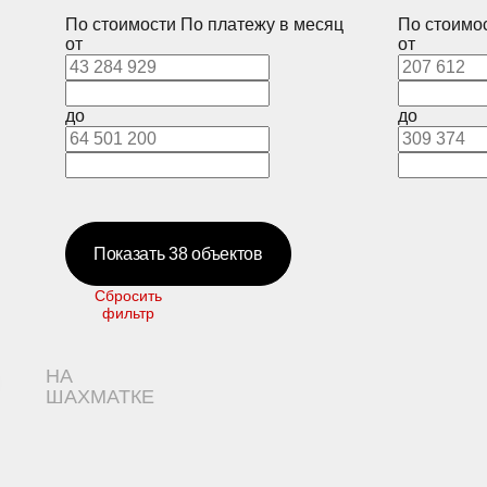
По стоимости
По платежу в месяц
По стоимо
от
от
до
до
Показать
38
объектов
Сбросить
фильтр
НА
ШАХМАТКЕ