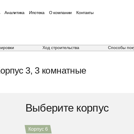
ь
Аналитика
Ипотека
О компании
Контакты
нировки
Ход строительства
Способы пок
орпус 3, 3 комнатные
Выберите корпус
Корпус 4
Корпус 5
Корпус 6