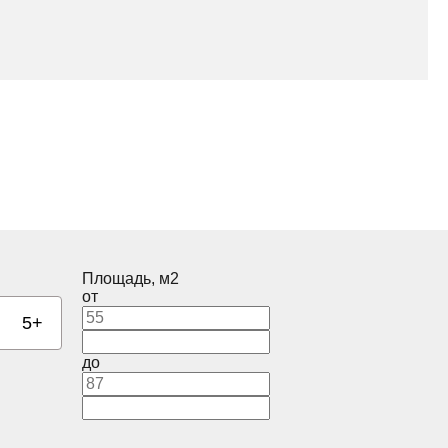
Площадь, м2
от
5+
до
Корпус
2