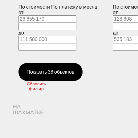
По стоимости
По платежу в месяц
По стоимо
от
от
до
до
Показать
38
объектов
Сбросить
фильтр
НА
ШАХМАТКЕ