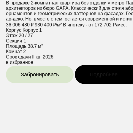
В продаже 2-комнатная квартира без отделки у метро Па
архитекторов из бюро GAFA. Классический для стиля а
орнаментов и геометрических паттернов на фасадах. Ге
ар-деко. Но, вместе с тем, остается современной и истин
36 006 480 ₽
930 400 ₽/м²
В ипотеку - от 172 702 Р/мес.
Корпус
Корпус 1
Этаж
20 / 27
Секция
1
Площадь
38.7 м²
Комнат
2
Срок сдачи
II кв. 2026
в избранное
Забронировать
Подробнее