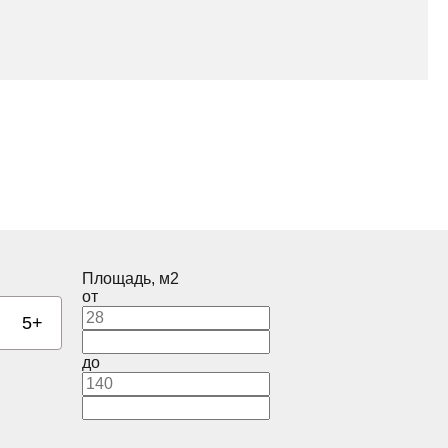
Площадь, м2
от
5+
до
Корпус
2