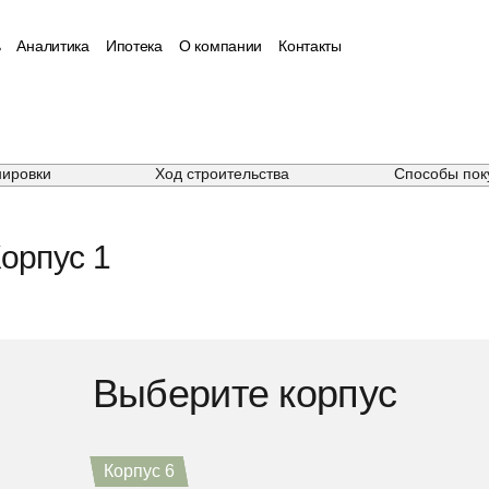
ь
Аналитика
Ипотека
О компании
Контакты
нировки
Ход строительства
Способы пок
орпус 1
Выберите корпус
Корпус 4
Корпус 5
Корпус 6