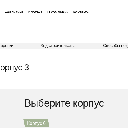
ь
Аналитика
Ипотека
О компании
Контакты
нировки
Ход строительства
Способы пок
орпус 3
Выберите корпус
Корпус 4
Корпус 5
Корпус 6