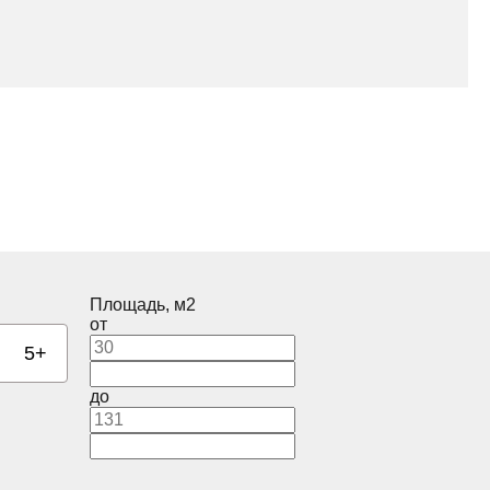
Площадь, м2
от
5+
до
Корпус
2