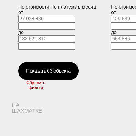
По стоимости
По платежу в месяц
По стоимо
от
от
до
до
Показать
63
объекта
Сбросить
фильтр
НА
ШАХМАТКЕ