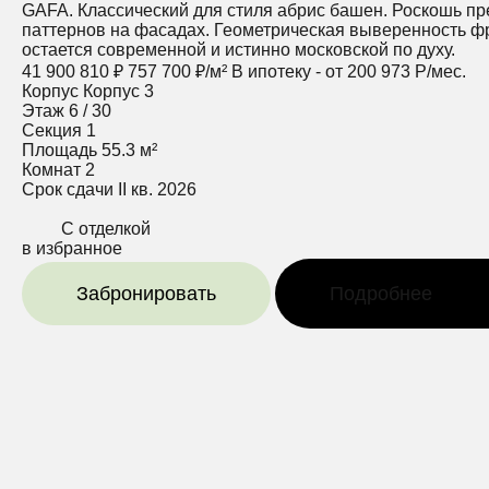
GAFA. Классический для стиля абрис башен. Роскошь п
паттернов на фасадах. Геометрическая выверенность фра
остается современной и истинно московской по духу.
41 900 810 ₽
757 700 ₽/м²
В ипотеку - от 200 973 Р/мес.
Корпус
Корпус 3
Этаж
6 / 30
Секция
1
Площадь
55.3 м²
Комнат
2
Срок сдачи
II кв. 2026
С отделкой
в избранное
Забронировать
Подробнее