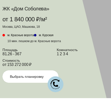
ЖК «Дом Соболева»
от 1 840 000 ₽/м²
Москва, ЦАО, Машкова, 18
м. Красные ворота
м. Курская
10 мин. пешком до м. Красные ворота
Площадь
Комнатность
81.26 - 367
1 2 3 4
Стоимость
от 153 272 000 ₽
Выбрать планировку
Главная
Новостройки
ЖК «Дом Со
Список новостроек
Выбор планировки
Ход строительства
Д