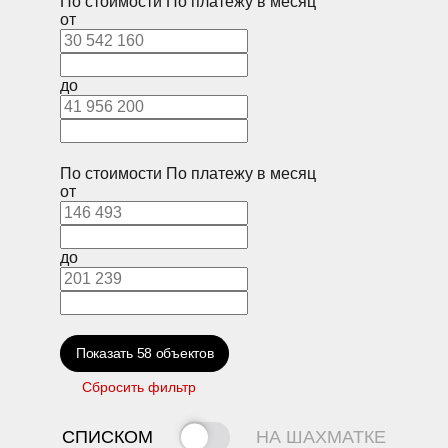
По стоимости
По платежу в месяц
от
до
По стоимости
По платежу в месяц
от
до
Показать
58
объектов
Сбросить фильтр
СПИСКОМ
НА ШАХМАТКЕ