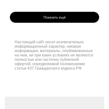
Показать ещё
Настоящий сайт носит исключительно
информационный характер, никакая
информация, материалы, опубликованные
на нем, ни при каких условиях не являются
полностью или частично публичной
офертой, определяемой положениями
статьи 437 Гражданского кодекса РФ