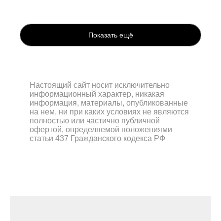
Показать ещё
Настоящий сайт носит исключительно
информационный характер, никакая
информация, материалы, опубликованные
на нем, ни при каких условиях не являются
полностью или частично публичной
офертой, определяемой положениями
статьи 437 Гражданского кодекса РФ