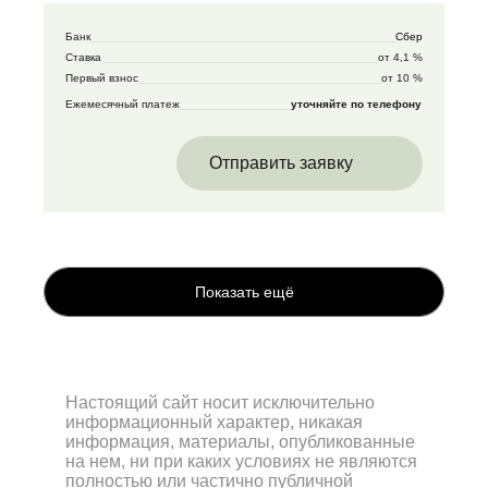
Банк
Сбер
Ставка
от 4,1 %
Первый взнос
от 10 %
Ежемесячный платеж
уточняйте по телефону
Отправить заявку
Показать ещё
Настоящий сайт носит исключительно
информационный характер, никакая
информация, материалы, опубликованные
на нем, ни при каких условиях не являются
полностью или частично публичной