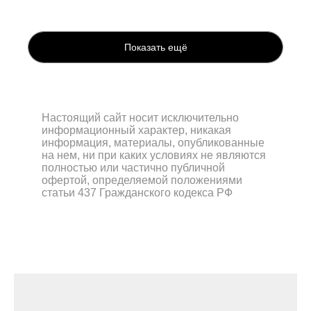
Показать ещё
Настоящий сайт носит исключительно
информационный характер, никакая
информация, материалы, опубликованные
на нем, ни при каких условиях не являются
полностью или частично публичной
офертой, определяемой положениями
статьи 437 Гражданского кодекса РФ