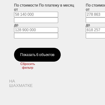
По стоимости
По платежу в месяц
По стоимо
от
от
до
до
Показать
6
объектов
Сбросить
фильтр
НА
ШАХМАТКЕ