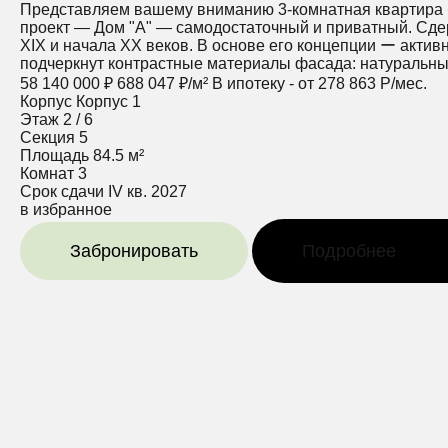
Представляем вашему вниманию 3-комнатная квартира бе
проект — Дом "А" — самодостаточный и приватный. Сде
XIX и начала ХХ веков. В основе его концепции ー актив
подчеркнут контрастные материалы фасада: натуральный
58 140 000 ₽
688 047 ₽/м²
В ипотеку - от 278 863 Р/мес.
Корпус
Корпус 1
Этаж
2 / 6
Секция
5
Площадь
84.5 м²
Комнат
3
Срок сдачи
IV кв. 2027
в избранное
Забронировать
Подробнее