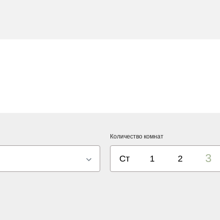
от 23 470 000 ₽
2
Студии
от 26.4 м
от 29 710 000 ₽
2
1 комн.
от 36.6 м
от 42 970 000 ₽
2
2 комн.
от 60.6 м
от 58 140 000 ₽
2
3 комн.
от 84.5 м
от 75 600 000 ₽
2
4 комн.
от 106.9 м
Количество комнат
3
Ст
1
2