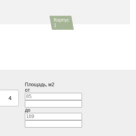
Корпус
1
Площадь, м2
от
4
до