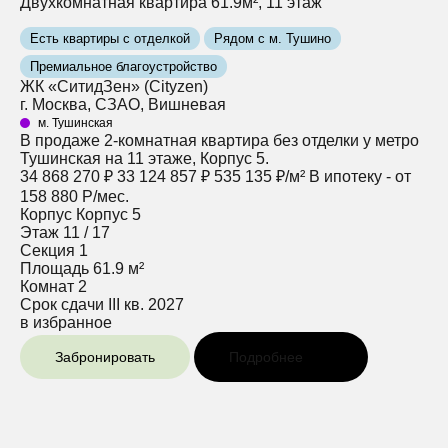
Двухкомнатная квартира 61.9м², 11 этаж
Есть квартиры с отделкой
Рядом с м. Тушино
Премиальное благоустройство
ЖК «СитидЗен» (Cityzen)
г. Москва, СЗАО, Вишневая
м. Тушинская
В продаже 2-комнатная квартира без отделки у метро
Тушинская на 11 этаже, Корпус 5.
34 868 270 ₽
33 124 857 ₽
535 135 ₽/м²
В ипотеку - от
158 880 Р/мес.
Корпус
Корпус 5
Этаж
11 / 17
Секция
1
Площадь
61.9 м²
Комнат
2
Срок сдачи
III кв. 2027
в избранное
Забронировать
Подробнее