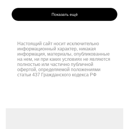
Показать ещё
Настоящий сайт носит исключительно
информационный характер, никакая
информация, материалы, опубликованные
на нем, ни при каких условиях не являются
полностью или частично публичной
офертой, определяемой положениями
статьи 437 Гражданского кодекса РФ