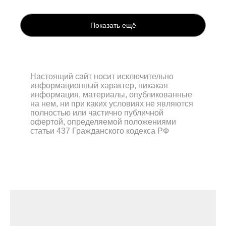
Показать ещё
Настоящий сайт носит исключительно
информационный характер, никакая
информация, материалы, опубликованные
на нем, ни при каких условиях не являются
полностью или частично публичной
офертой, определяемой положениями
статьи 437 Гражданского кодекса РФ