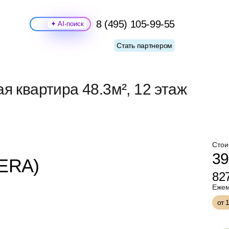
8 (495) 105-99-55
Поиск
Стать партнером
я квартира 48.3м², 12 этаж
Стои
39
(ERA)
82
Ежем
от 