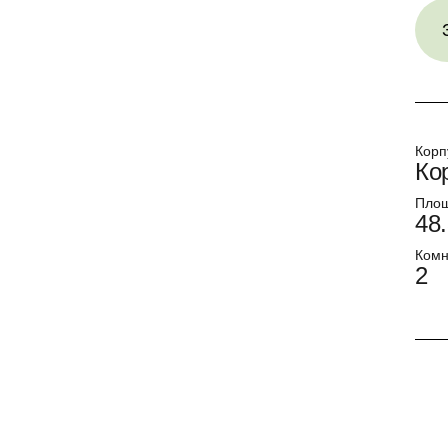
Корп
Ко
Пло
48.
Комн
2