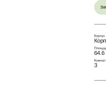
За
Корпус
Корп
Площа
64.6
Комнат
3