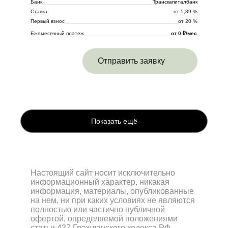
Банк
Транскапиталбанк
Ставка
от 5,89 %
Первый взнос
от 20 %
Ежемесячный платеж
от 0 ₽/мес
Отправить заявку
Показать ещё
Настоящий сайт носит исключительно
информационный характер, никакая
информация, материалы, опубликованные
на нем, ни при каких условиях не являются
полностью или частично публичной
офертой, определяемой положениями
статьи 437 Гражданского кодекса РФ