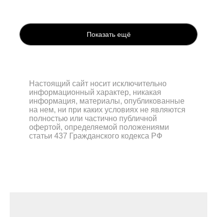
Показать ещё
Настоящий сайт носит исключительно
информационный характер, никакая
информация, материалы, опубликованные
на нем, ни при каких условиях не являются
полностью или частично публичной
офертой, определяемой положениями
статьи 437 Гражданского кодекса РФ