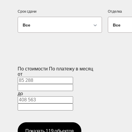
Срок сдачи
Отделка
Все
Все
По стоимости
По платежу в месяц
от
до
Показать
119
объектов