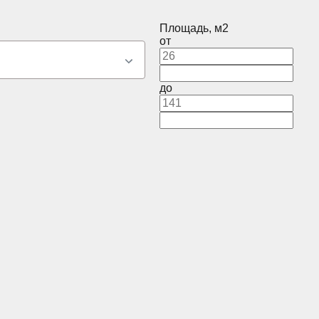
Площадь, м2
от
до