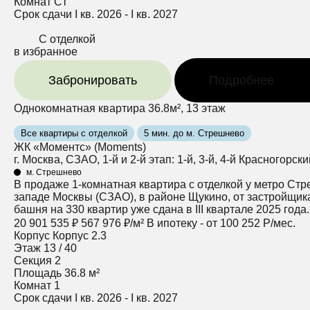
Комнат
Ст
Срок сдачи
I кв. 2026 - I кв. 2027
С отделкой
в избранное
Забронировать
Подробнее
Однокомнатная квартира 36.8м², 13 этаж
Все квартиры с отделкой
5 мин. до м. Стрешнево
ЖК «Моментс» (Moments)
г. Москва, СЗАО, 1-й и 2-й этап: 1-й, 3-й, 4-й Красногорск
м. Стрешнево
В продаже 1-комнатная квартира с отделкой у метро Стр
западе Москвы (СЗАО), в районе Щукино, от застройщика
башня на 330 квартир уже сдана в III квартале 2025 года
20 901 535 ₽
567 976 ₽/м²
В ипотеку - от 100 252 Р/мес.
Корпус
Корпус 2.3
Этаж
13 / 40
Секция
2
Площадь
36.8 м²
Комнат
1
Срок сдачи
I кв. 2026 - I кв. 2027