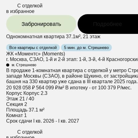
С отделкой
в избранное
Забронировать
Подробнее
Однокомнатная квартира 37.1м², 21 этаж
Все квартиры с отделкой
5 мин. до м. Стрешнево
ЖК «Моментс» (Moments)
г. Москва, СЗАО, 1-й и 2-й этап: 1-й, 3-й, 4-й Красногорск
м. Стрешнево
В продаже 1-комнатная квартира с отделкой у метро Стр
западе Москвы (СЗАО), в районе Щукино, от застройщика
башня на 330 квартир уже сдана в III квартале 2025 года
20 928 058 ₽
564 099 ₽/м²
В ипотеку - от 100 379 Р/мес.
Корпус
Корпус 2.3
Этаж
21 / 40
Секция
2
Площадь
37.1 м²
Комнат
1
Срок сдачи
I кв. 2026 - I кв. 2027
С отделкой
в избранное