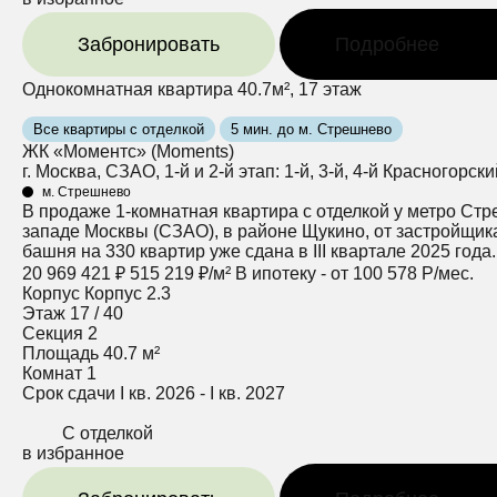
Забронировать
Подробнее
Однокомнатная квартира 40.7м², 17 этаж
Все квартиры с отделкой
5 мин. до м. Стрешнево
ЖК «Моментс» (Moments)
г. Москва, СЗАО, 1-й и 2-й этап: 1-й, 3-й, 4-й Красногорск
м. Стрешнево
В продаже 1-комнатная квартира с отделкой у метро Стр
западе Москвы (СЗАО), в районе Щукино, от застройщика
башня на 330 квартир уже сдана в III квартале 2025 года
20 969 421 ₽
515 219 ₽/м²
В ипотеку - от 100 578 Р/мес.
Корпус
Корпус 2.3
Этаж
17 / 40
Секция
2
Площадь
40.7 м²
Комнат
1
Срок сдачи
I кв. 2026 - I кв. 2027
С отделкой
в избранное