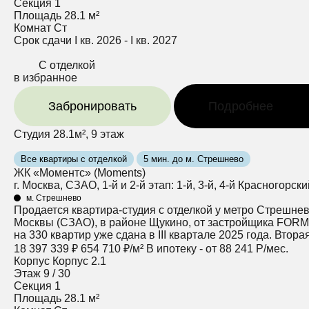
Секция
1
Площадь
28.1 м²
Комнат
Ст
Срок сдачи
I кв. 2026 - I кв. 2027
С отделкой
в избранное
Забронировать
Подробнее
Студия 28.1м², 9 этаж
Все квартиры с отделкой
5 мин. до м. Стрешнево
ЖК «Моментс» (Moments)
г. Москва, СЗАО, 1-й и 2-й этап: 1-й, 3-й, 4-й Красногорск
м. Стрешнево
Продается квартира-студия с отделкой у метро Стрешнев
Москвы (СЗАО), в районе Щукино, от застройщика FORMA 
на 330 квартир уже сдана в III квартале 2025 года. Втор
18 397 339 ₽
654 710 ₽/м²
В ипотеку - от 88 241 Р/мес.
Корпус
Корпус 2.1
Этаж
9 / 30
Секция
1
Площадь
28.1 м²