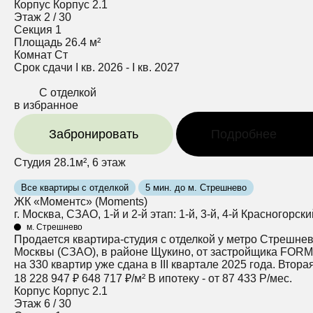
Корпус
Корпус 2.1
Этаж
2 / 30
Секция
1
Площадь
26.4 м²
Комнат
Ст
Срок сдачи
I кв. 2026 - I кв. 2027
С отделкой
в избранное
Забронировать
Подробнее
Студия 28.1м², 6 этаж
Все квартиры с отделкой
5 мин. до м. Стрешнево
ЖК «Моментс» (Moments)
г. Москва, СЗАО, 1-й и 2-й этап: 1-й, 3-й, 4-й Красногорск
м. Стрешнево
Продается квартира-студия с отделкой у метро Стрешнев
Москвы (СЗАО), в районе Щукино, от застройщика FORMA 
на 330 квартир уже сдана в III квартале 2025 года. Втор
18 228 947 ₽
648 717 ₽/м²
В ипотеку - от 87 433 Р/мес.
Корпус
Корпус 2.1
Этаж
6 / 30