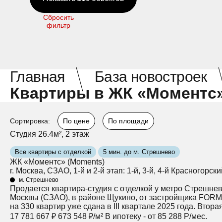
Сбросить
фильтр
Главная
База новостроек
Квартиры в ЖК «Моментс»
Сортировка:
По цене
По площади
Студия 26.4м², 2 этаж
Все квартиры с отделкой
5 мин. до м. Стрешнево
ЖК «Моментс» (Moments)
г. Москва, СЗАО, 1-й и 2-й этап: 1-й, 3-й, 4-й Красногорск
м. Стрешнево
Продается квартира-студия с отделкой у метро Стрешнев
Москвы (СЗАО), в районе Щукино, от застройщика FORMA 
на 330 квартир уже сдана в III квартале 2025 года. Втор
17 781 667 ₽
673 548 ₽/м²
В ипотеку - от 85 288 Р/мес.