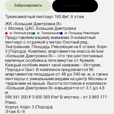
Забронировать
Подробнее
Трехкомнатный пентхаус 165.8м², 6 этаж
ЖК «Большая Дмитровка IX»
г. Москва, ЦАО, Большая Дмитровка
м. Охотный ряд
м. Театральная
м. Площадь Революции
Представляем вашему вниманию 3-комнатный
пентхаус с отделкой у метро Охотный ряд,
Театральная, Площадь Революции на 6 этаже, Корп.
3 (Порода). Комплекс апартаментов класса de luxe
«Большая Дмитровка IX» – это три шестиэтажных
кирпичных особняка в пяти минутах от Кремля.
Каждый особняк имеет своё название – История,
Порода и Свет. В комплексе предлагается 96
апартаментов площадью от 48 до 340 кв. м, а также
пентхаусы с уникальными видами на центр Москвы и
террасами на крыше. Высота потолков в комплексе
«Большая Дмитровка IX» варьируется от 3,1 до 4,6
м.
596 941 200 ₽
3 600 369 ₽/м²
В ипотеку - от 2 863 171
Р/мес.
Корпус
Корп. 3 (Порода)
Этаж
6 / 6