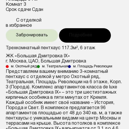
Комнат
3
Срок сдачи
Сдан
С отделкой
в избранное
Забронировать
Подробнее
Трехкомнатный пентхаус 117.3м², 6 этаж
ЖК «Большая Дмитровка IX»
г. Москва, ЦАО, Большая Дмитровка
м. Охотный ряд
м. Театральная
м. Площадь Революции
Представляем вашему вниманию 3-комнатный
пентхаус с отделкой у метро Охотный ряд,
Театральная, Площадь Революции на 6 этаже, Корп.
3 (Порода). Комплекс апартаментов класса de luxe
«Большая Дмитровка IX» – это три шестиэтажных
кирпичных особняка в пяти минутах от Кремля.
Каждый особняк имеет своё название – История,
Порода и Свет. В комплексе предлагается 96
апартаментов площадью от 48 до 340 кв. м, а также
пентхаусы с уникальными видами на центр Москвы и
террасами на крыше. Высота потолков в комплексе
«Большая Дмитровка IX» варьируется от 3,1 до 4,6