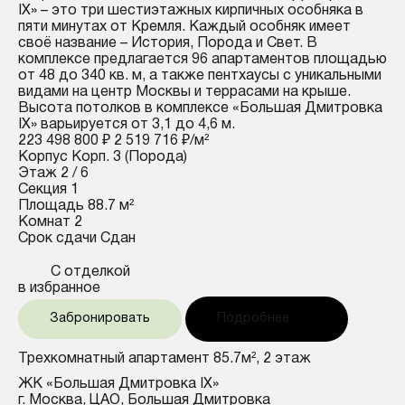
IX» – это три шестиэтажных кирпичных особняка в
пяти минутах от Кремля. Каждый особняк имеет
своё название – История, Порода и Свет. В
комплексе предлагается 96 апартаментов площадью
от 48 до 340 кв. м, а также пентхаусы с уникальными
видами на центр Москвы и террасами на крыше.
Высота потолков в комплексе «Большая Дмитровка
IX» варьируется от 3,1 до 4,6 м.
223 498 800 ₽
2 519 716 ₽/м²
Корпус
Корп. 3 (Порода)
Этаж
2 / 6
Секция
1
Площадь
88.7 м²
Комнат
2
Срок сдачи
Сдан
С отделкой
в избранное
Забронировать
Подробнее
Трехкомнатный апартамент 85.7м², 2 этаж
ЖК «Большая Дмитровка IX»
г. Москва, ЦАО, Большая Дмитровка