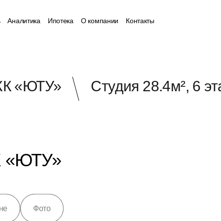
ь
Аналитика
Ипотека
О компании
Контакты
К «ЮТУ»
Студия 28.4м², 6 э
ЖК «ЮТУ»
не
Фото