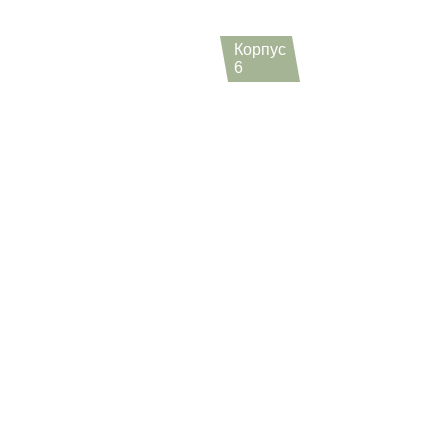
Корпус
6
2
1 комн.
от 26.6 м
2
2 комн.
от 38.5 м
2
3 комн.
от 56.6 м
2
4 комн.
от 94.2 м
2
5+ комн.
от 135.2 м