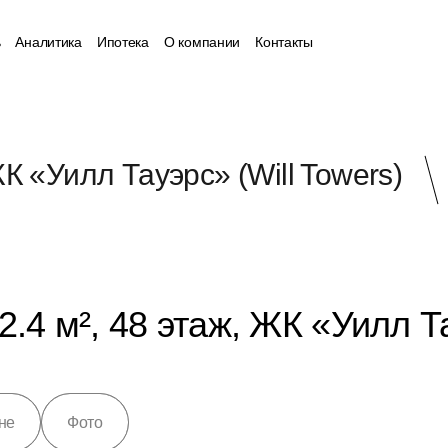
ь
Аналитика
Ипотека
О компании
Контакты
К «Уилл Тауэрс» (Will Towers)
.4 м², 48 этаж, ЖК «Уилл Та
не
Фото