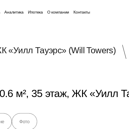
ь
Аналитика
Ипотека
О компании
Контакты
К «Уилл Тауэрс» (Will Towers)
.6 м², 35 этаж, ЖК «Уилл Та
не
Фото