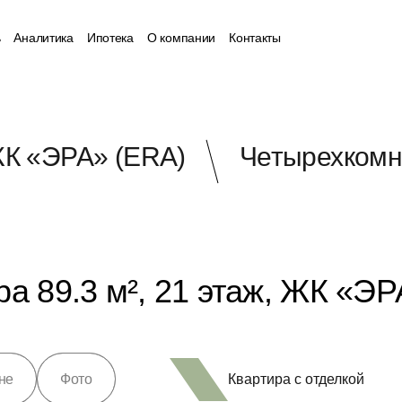
ь
Аналитика
Ипотека
О компании
Контакты
К «ЭРА» (ERA)
Четырехкомна
а 89.3 м², 21 этаж, ЖК «ЭР
Квартира с отделкой
не
Фото