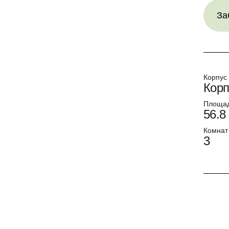
За
Корпус
Корп
Площа
56.8
Комнат
3