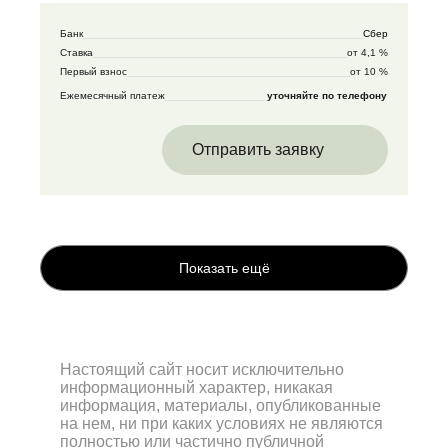
Банк
Сбер
Ставка
от 4,1 %
Первый взнос
от 10 %
Ежемесячный платеж
уточняйте по телефону
Отправить заявку
Показать ещё
Настоящий сайт носит исключительно
информационный характер, никакая
информация, материалы, опубликованные
на нем, ни при каких условиях не являются
полностью или частично публичной