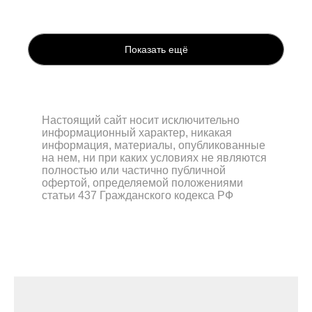
Показать ещё
Настоящий сайт носит исключительно
информационный характер, никакая
информация, материалы, опубликованные
на нем, ни при каких условиях не являются
полностью или частично публичной
офертой, определяемой положениями
статьи 437 Гражданского кодекса РФ