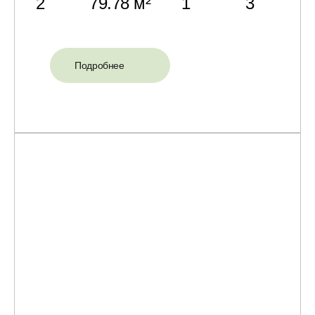
2
79.78 м²
1
3
Подробнее