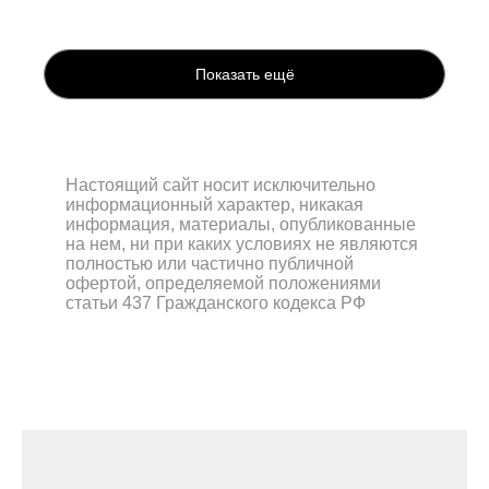
Показать ещё
Настоящий сайт носит исключительно
информационный характер, никакая
информация, материалы, опубликованные
на нем, ни при каких условиях не являются
полностью или частично публичной
офертой, определяемой положениями
статьи 437 Гражданского кодекса РФ