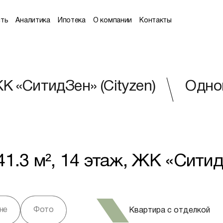
ть
Аналитика
Ипотека
О компании
Контакты
К «СитидЗен» (Cityzen)
Однок
.3 м², 14 этаж, ЖК «СитидЗ
не
Фото
Квартира с отделкой