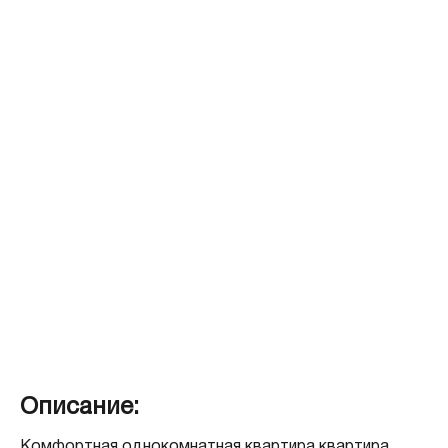
2 комн.
от 53.7 м
2
3 комн.
от 78.7 м
Описание:
Комфортная однокомнатная квартира квартира