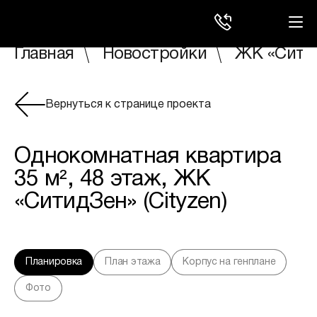
Главная
Новостройки
ЖК «Ситид
Вернуться к странице проекта
Однокомнатная квартира
35 м², 48 этаж, ЖК
«СитидЗен» (Cityzen)
Планировка
План этажа
Корпус на генплане
Фото