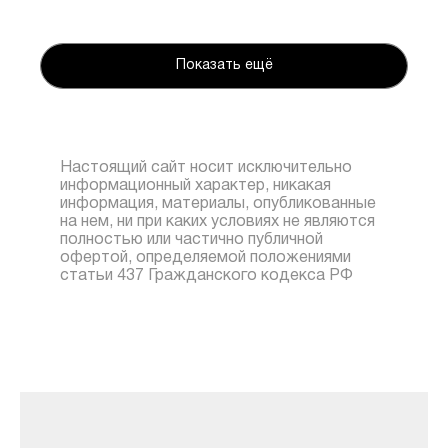
Показать ещё
Настоящий сайт носит исключительно
информационный характер, никакая
информация, материалы, опубликованные
на нем, ни при каких условиях не являются
полностью или частично публичной
офертой, определяемой положениями
статьи 437 Гражданского кодекса РФ