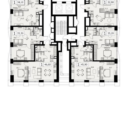
2
1 комн.
от 32.8 м
2