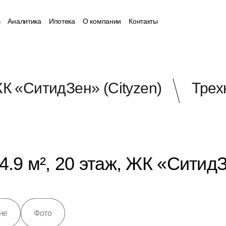
ь
Аналитика
Ипотека
О компании
Контакты
К «СитидЗен» (Cityzen)
Трех
.9 м², 20 этаж, ЖК «СитидЗ
не
Фото