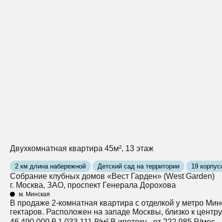
Двухкомнатная квартира 45м², 13 этаж
2 км длина набережной
Детский сад на территории
19 корпус
Собрание клубных домов «Вест Гарден» (West Garden)
г. Москва, ЗАО, проспект Генерала Дорохова
м. Минская
В продаже 2-комнатная квартира с отделкой у метро Мин
гектаров. Расположен на западе Москвы, близко к центр
46 490 000 ₽
1 033 111 ₽/м²
В ипотеку - от 222 985 Р/мес.