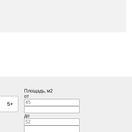
Площадь, м2
Корпус
от
11
Ко
5+
12
до